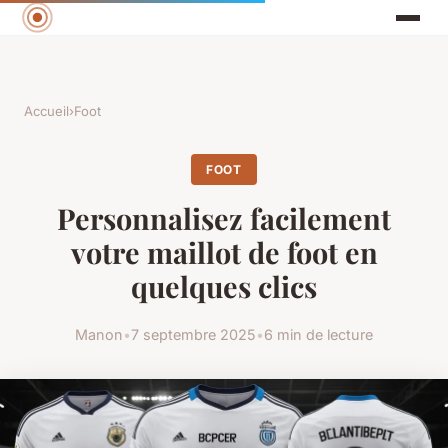
Accueil
›
Foot
FOOT
Personnalisez facilement
votre maillot de foot en
quelques clics
Manon
•
7 septembre 2025
•
6 min de lecture