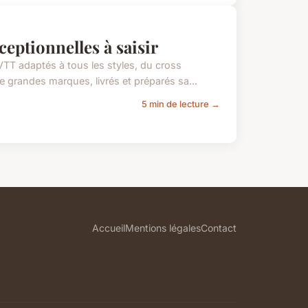
xceptionnelles à saisir
TT adaptés à tous les styles, du cross
e grandes marques, livrés et préparés sa...
5 min de lecture →
Accueil
Mentions légales
Contact