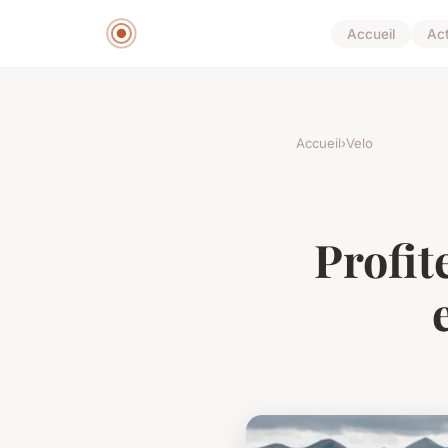
Accueil
Ac
Accueil
›
Velo
Profit