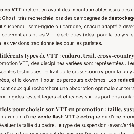
iales VTT
mettent en avant des incontournables issus des 
et Ghost, très recherchés lors des campagnes de
déstockag
t suspendu, semi-rigide ou carbone, chacun adapté à divers
T
couvrent autant les VTT électriques (idéal pour la polyvale
 les versions traditionnelles pour les puristes.
différents types de VTT : enduro, trail, cross-countr
motion VTT, des disciplines variées sont représentées : l’e
entes techniques, le trail ou le cross-country pour la polyv
ées, et le downhill pour les parcours extrêmes. Les
reduct
sent ceux qui recherchent une absorption optimale sur terra
emi-rigides restent légers et efficaces sur les portions roula
tiels pour choisir son VTT en promotion : taille, su
au maximum d’une
vente flash VTT électrique
ou d’une prom
évaluer la taille du cadre, le type de suspension (avant/arriè
es d’achat recommandent de mesurer l’entrejambe et de privi