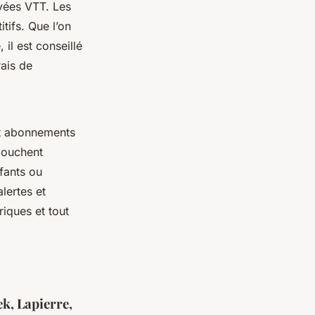
ivées VTT. Les
tifs. Que l’on
 il est conseillé
ais de
 abonnements
bouchent
fants ou
alertes et
iques et tout
ek, Lapierre,