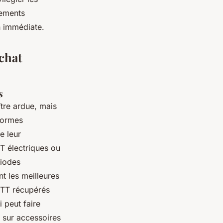
pements
n immédiate.
chat
s
tre ardue, mais
eformes
e leur
T électriques ou
riodes
t les meilleures
VTT récupérés
 peut faire
 sur accessoires