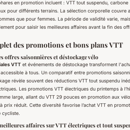
phares en promotion incluent : VTT tout suspendu, carbone
aux pour différents terrains. La sélection corporelle couvre a
mmes que pour femmes. La période de validité varie, mais i
dement pour saisir les meilleures affaires avant la fin des off
let des promotions et bons plans VTT
 offres saisonnières et déstockage vélo
iales VTT
et événements de déstockage transforment l'ach
 accessible à tous. Un comparatif entre promotions saisonn
kage révèle souvent des réductions VTT tout suspendu inédi
ctriques. Les promotions VTT électriques du printemps à l’h
amme large, allant du VTT 29 pouces en promotion aux vélos
 prix réduit. Cette diversité favorise l’achat VTT en promo
 cycliste.
meilleures affaires sur VTT électriques et tout susp