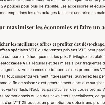
29 pouces pour plus de stabilité. Les accessoires et équi
e temps dans les déstockages facilitent une prise en mai
ur maximiser les économies et faire un a
her les meilleures offres et profiter des déstockage
offres spéciales VTT
ou de
ventes privées VTT
peut paraî
e de comparer méthodiquement les prix. Privilégiez les plat
déstockages VTT
réguliers et des mises à jour fréquentes d
s augmentez vos chances de tomber sur des promotions VT
VTT tout suspendu vraiment intéressantes. Surveillez les pé
me la fin de saison : c’est généralement alors que surgissen
T
et ventes flash. N’oubliez pas d’utiliser des codes promo 
s promotionnels ou via des newsletters spécialisées, ce qui
ant d’un VTT 29 pouces en promotion ou obtenir une promo