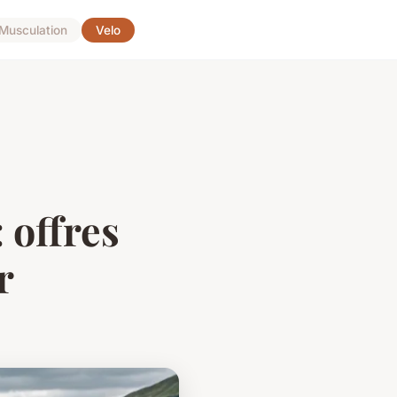
Musculation
Velo
 offres
r