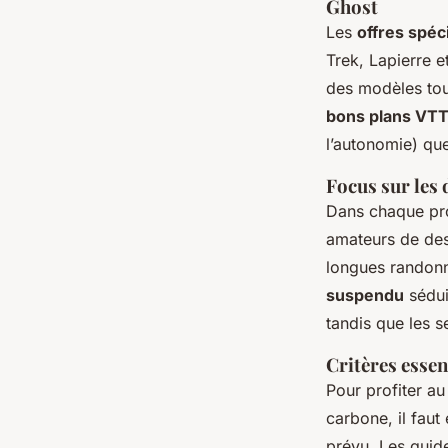
Ghost
Les
offres spéc
Trek, Lapierre 
des modèles tou
bons plans VT
l’autonomie) que
Focus sur les 
Dans chaque pro
amateurs de desc
longues randonn
suspendu
sédui
tandis que les s
Critères essen
Pour profiter 
carbone, il faut 
prévu. Les guid