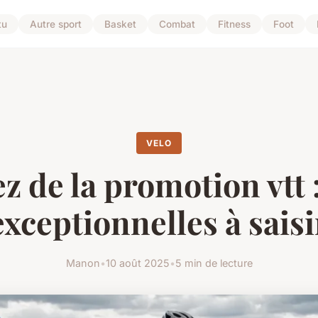
tu
Autre sport
Basket
Combat
Fitness
Foot
VELO
ez de la promotion vtt :
exceptionnelles à saisi
Manon
•
10 août 2025
•
5 min de lecture