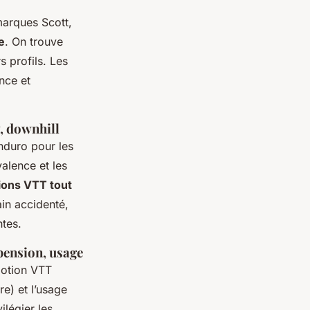
marques Scott,
e
. On trouve
 profils. Les
nce et
y, downhill
nduro pour les
alence et les
ions VTT tout
in accidenté,
ntes.
spension, usage
otion VTT
re) et l’usage
légier les