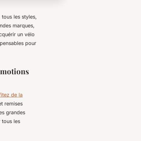
tous les styles,
randes marques,
cquérir un vélo
spensables pour
romotions
itez de la
et remises
les grandes
 tous les