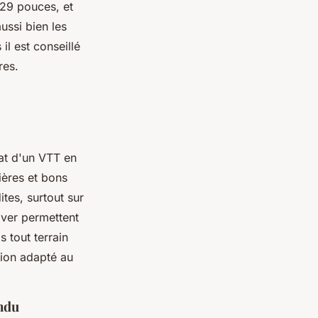
 29 pouces, et
ussi bien les
l est conseillé
res.
at d'un VTT en
ières et bons
tes, surtout sur
iver permettent
 tout terrain
tion adapté au
endu