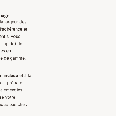
inage
la largeur des
l’adhérence et
nt si vous
-rigide) doit
les en
rée de gamme.
on incluse
et à la
 est préparé,
galement les
se votre
ique pas cher.