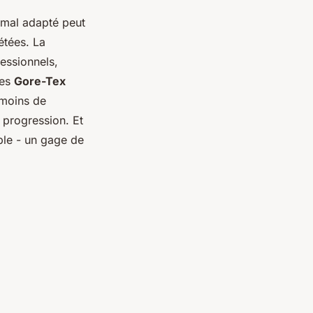
t mal adapté peut
étées. La
essionnels,
nes
Gore-Tex
: moins de
 progression. Et
ble - un gage de