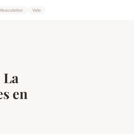
Musculation
Velo
s La
es en