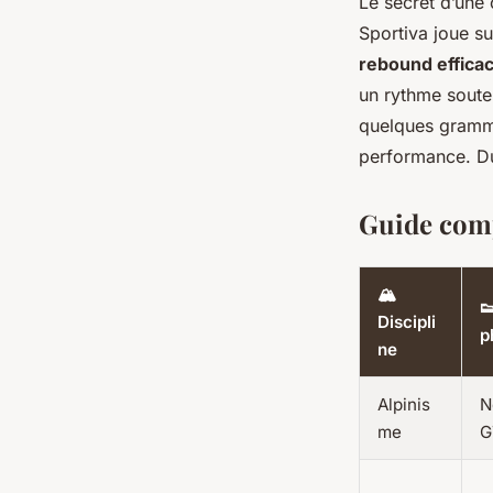
Le secret d’une 
Sportiva joue s
rebound effica
un rythme soute
quelques gramme
performance. D
Guide comp
🏔️

Discipli
p
ne
Alpinis
N
me
G