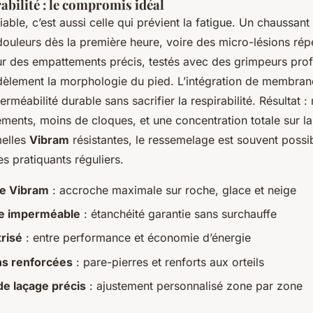
abilité : le compromis idéal
able, c’est aussi celle qui prévient la fatigue. Un chaussan
ouleurs dès la première heure, voire des micro-lésions rép
ur des empattements précis, testés avec des grimpeurs prof
dèlement la morphologie du pied. L’intégration de membra
erméabilité durable sans sacrifier la respirabilité. Résultat 
ements, moins de cloques, et une concentration totale sur la
melles
Vibram
résistantes, le ressemelage est souvent possi
es pratiquants réguliers.
e Vibram
: accroche maximale sur roche, glace et neige
 imperméable
: étanchéité garantie sans surchauffe
trisé
: entre performance et économie d’énergie
ns renforcées
: pare-pierres et renforts aux orteils
e laçage précis
: ajustement personnalisé zone par zone