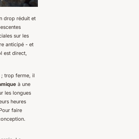
n drop réduit et
descentes
iales sur les
e anticipé - et
 est direct,
; trop ferme, il
namique
à une
ur les longues
ieurs heures
Pour faire
conception.