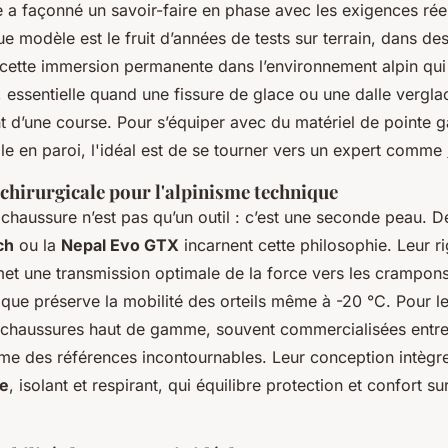
e a façonné un savoir-faire en phase avec les exigences rée
modèle est le fruit d’années de tests sur terrain, dans de
 cette immersion permanente dans l’environnement alpin qui 
e, essentielle quand une fissure de glace ou une dalle vergl
 d’une course. Pour s’équiper avec du matériel de pointe g
le en paroi, l'idéal est de se tourner vers un expert comme
chirurgicale pour l'alpinisme technique
 chaussure n’est pas qu’un outil : c’est une seconde peau. 
ch
ou la
Nepal Evo GTX
incarnent cette philosophie. Leur ri
met une transmission optimale de la force vers les crampons
mique préserve la mobilité des orteils même à -20 °C. Pour l
 chaussures haut de gamme, souvent commercialisées entr
e des références incontournables. Leur conception intègr
ue
, isolant et respirant, qui équilibre protection et confort s