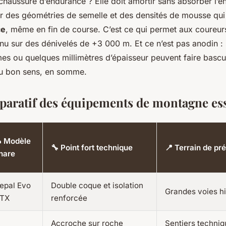
chaussure d’endurance ? Elle doit amortir sans absorber l’é
ur des géométries de semelle et des densités de mousse qui
ce
, même en fin de course. C’est ce qui permet aux coureur
nu sur des dénivelés de +3 000 m. Et ce n’est pas anodin :
s ou quelques millimètres d’épaisseur peuvent faire bascu
u bon sens, en somme.
aratif des équipements de montagne ess
 Modèle
🔧 Point fort technique
📍 Terrain de pré
hare
epal Evo
Double coque et isolation
Grandes voies h
TX
renforcée
Accroche sur roche
Sentiers techniq