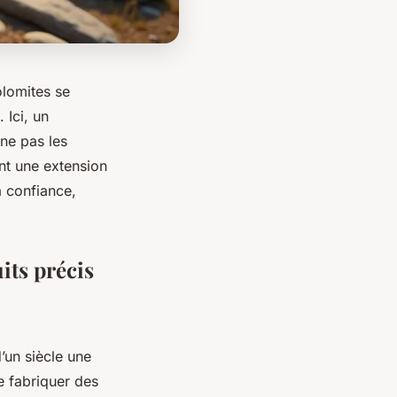
olomites se
 Ici, un
ne pas les
nt une extension
a confiance,
its précis
d’un siècle une
e fabriquer des