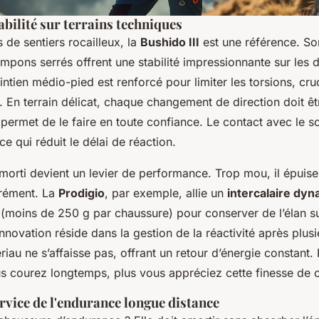
abilité sur terrains techniques
s de sentiers rocailleux, la
Bushido III
est une référence. So
mpons serrés offrent une stabilité impressionnante sur les 
ntien médio-pied est renforcé pour limiter les torsions, cruc
. En terrain délicat, chaque changement de direction doit êtr
permet de le faire en toute confiance. Le contact avec le sol
ce qui réduit le délai de réaction.
l'amorti devient un levier de performance. Trop mou, il épuise 
urément. La
Prodigio
, par exemple, allie un
intercalaire dy
 (moins de 250 g par chaussure) pour conserver de l’élan s
l’innovation réside dans la gestion de la réactivité après plus
ériau ne s’affaisse pas, offrant un retour d’énergie constant. 
us courez longtemps, plus vous appréciez cette finesse de 
rvice de l'endurance longue distance