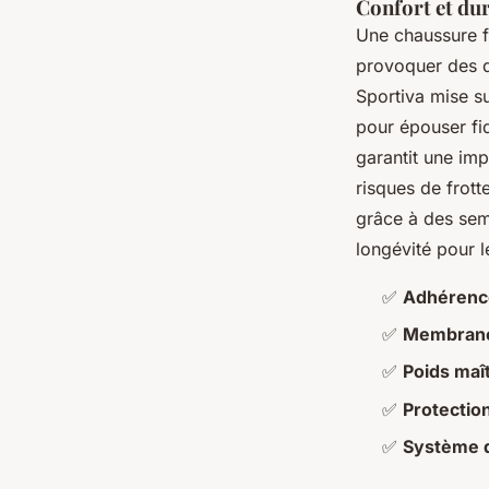
Confort et dur
Une chaussure fi
provoquer des d
Sportiva mise s
pour épouser fi
garantit une imp
risques de frott
grâce à des se
longévité pour l
✅
Adhérenc
✅
Membrane
✅
Poids maî
✅
Protectio
✅
Système d