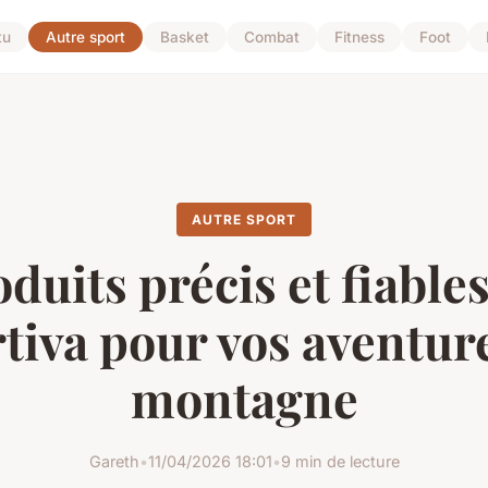
tu
Autre sport
Basket
Combat
Fitness
Foot
AUTRE SPORT
duits précis et fiable
tiva pour vos aventur
montagne
Gareth
•
11/04/2026 18:01
•
9 min de lecture