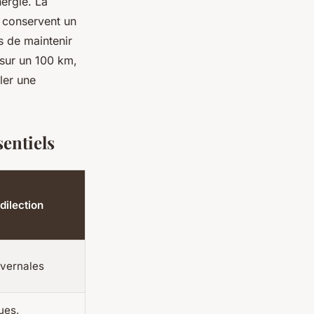
nergie. La
 conservent un
s de maintenir
 sur un 100 km,
ler une
entiels
dilection
ivernales
ues,