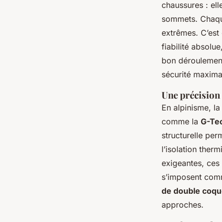
chaussures : ell
sommets. Chaque 
extrêmes. C’est
fiabilité absolu
bon déroulement
sécurité maxima
Une précision 
En alpinisme, la
comme la
G-Te
structurelle per
l’isolation ther
exigeantes, ces
s’imposent comm
de double coq
approches.