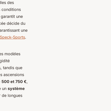
lles des
s conditions
garantit une
acée décide du
arantissant une
Speck-Sports
.
Des modèles
gidité
, tandis que
es ascensions
e
500 et 750 €
,
e un
système
ur de longues