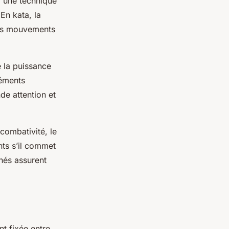
, une technique
En kata, la
 des mouvements
e la puissance
léments
de attention et
 combativité, le
nts s’il commet
inés assurent
t fixée entre