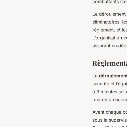
combattants son
Le déroulement 
éliminatoires, l
règlement, et l
L’organisation v
assurant un déro
Règlementa
Le
déroulemen
sécurité et l’é
à 3 minutes selo
tout en préserva
Avant chaque co
sous la supervis