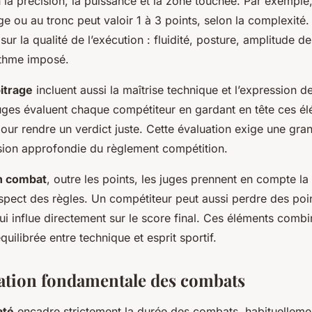
 la précision, la puissance et la zone touchée. Par exemple
ge ou au tronc peut valoir 1 à 3 points, selon la complexité. 
sur la qualité de l’exécution : fluidité, posture, amplitude
ythme imposé.
bitrage
incluent aussi la maîtrise technique et l’expression d
 juges évaluent chaque compétiteur en gardant en tête ces é
ur rendre un verdict juste. Cette évaluation exige une gran
ion approfondie du règlement compétition.
n combat
, outre les points, les juges prennent en compte la
espect des règles. Un compétiteur peut aussi perdre des poi
ui influe directement sur le score final. Ces éléments comb
quilibrée entre technique et esprit sportif.
tion fondamentale des combats
até
encadre strictement la durée des combats, habituellemen