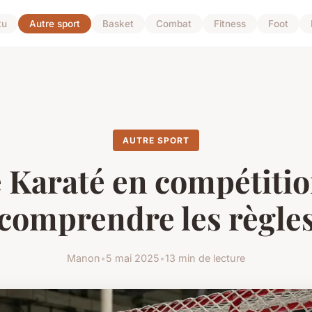
tu
Autre sport
Basket
Combat
Fitness
Foot
AUTRE SPORT
 Karaté en compétitio
comprendre les règle
Manon
•
5 mai 2025
•
13 min de lecture