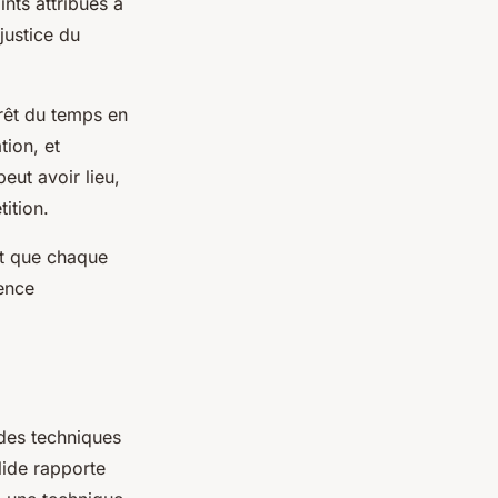
ints attribués à
 justice du
rrêt du temps en
tion, et
eut avoir lieu,
tition.
nt que chaque
ience
 des techniques
lide rapporte