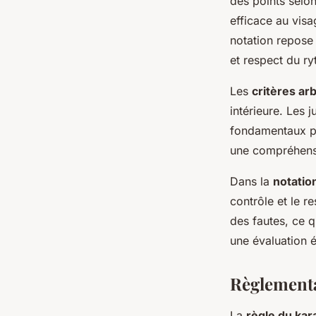
des points selon
efficace au visa
notation repose 
et respect du r
Les
critères ar
intérieure. Les
fondamentaux po
une compréhens
Dans la
notatio
contrôle et le r
des fautes, ce q
une évaluation é
Règlementa
La
règle du kar