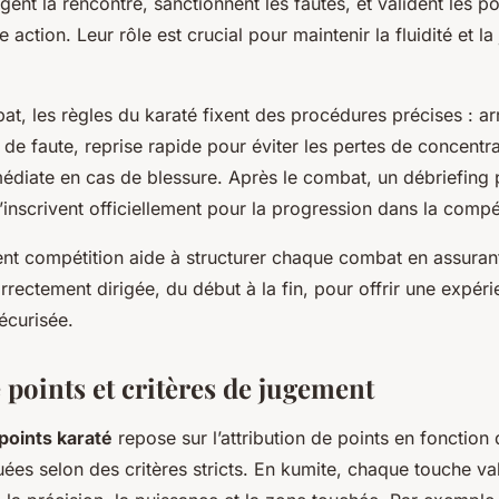
igent la rencontre, sanctionnent les fautes, et valident les po
 action. Leur rôle est crucial pour maintenir la fluidité et la
t, les règles du karaté fixent des procédures précises : a
 de faute, reprise rapide pour éviter les pertes de concentra
édiate en cas de blessure. Après le combat, un débriefing p
 s’inscrivent officiellement pour la progression dans la compé
ment compétition aide à structurer chaque combat en assura
rectement dirigée, du début à la fin, pour offrir une expér
écurisée.
 points et critères de jugement
points karaté
repose sur l’attribution de points en fonction
ées selon des critères stricts. En kumite, chaque touche va