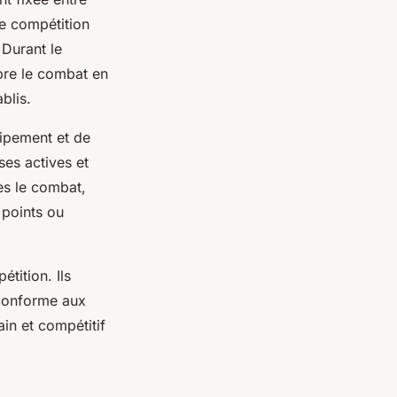
ne compétition
 Durant le
mpre le combat en
blis.
uipement et de
es actives et
ès le combat,
 points ou
étition. Ils
 conforme aux
in et compétitif