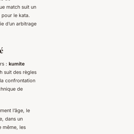
ue match suit un
pour le kata.
ie d’un arbitrage
é
rs :
kumite
suit des règles
la confrontation
chnique de
ent l’âge, le
le, dans un
De même, les