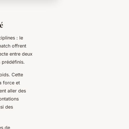
é
plines : le
atch offrent
recte entre deux
 prédéfinis.
oids. Cette
a force et
nt aller des
ontations
si des
es de