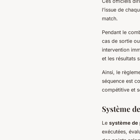
Ces officiels dir
l’issue de chaque
match.
Pendant le comba
cas de sortie ou
intervention imm
et les résultats
Ainsi, le règle
séquence est cor
compétitive et s
Système de
Le
système de 
exécutées, évalu