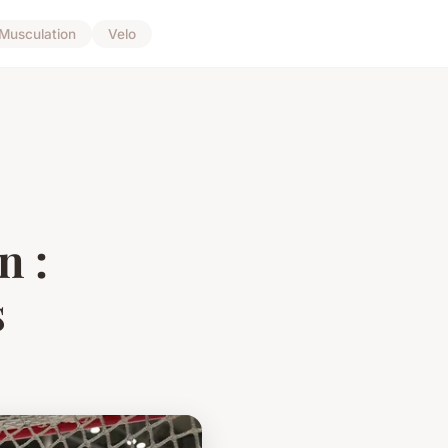
Musculation
Velo
n :
s